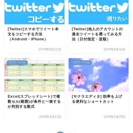
[Twitter]スマホでツイート本
[Twitter]他人のアカウントの
文をコピーする方法
過去ツイートを遡ってみる方
（Android・iPhone）
法（日付指定・逆順）
2019年8月22日
2019年8月16日
アプリ・ツール
アプリ・ツール
Excel(スプレッドシート)で複
[サクラエディタ] 効率を上げ
数セル(範囲)が条件と一致する
る便利なショートカット
か判別する数式
2019年3月21日
2019年3月19日