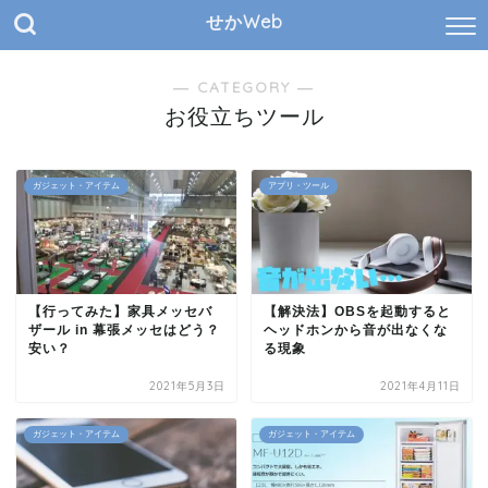
せかWeb
― CATEGORY ―
お役立ちツール
ガジェット・アイテム
アプリ・ツール
【行ってみた】家具メッセバ
【解決法】OBSを起動すると
ザール in 幕張メッセはどう？
ヘッドホンから音が出なくな
安い？
る現象
2021年5月3日
2021年4月11日
ガジェット・アイテム
ガジェット・アイテム