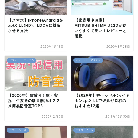
【スマホ】iPhone/Androidを
【家庭用冷凍庫】
aptX-LL(HD)、LDCAに対応
MITSUBISHI MF-U12Dが使
させる方法
いやすくて良い！レビューと
感想
2020年4月14日
2020年3月28日
ガジェット・アイテム
ガジェット・アイテム
【2020年】賃貸可！歌・実
【2020年】神ヘッドホン/イヤ
況・生放送の騒音解消オスス
ホンaptX-LLで遅延ゼロ秒の
メ簡易防音室TOP3
おすすめ12選
2020年2月5日
2019年12月30日
アプリ・ツール
アプリ・ツール