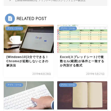
【Java/Windows10】アップデート時のスクリプトエラー解決法
RELATED POST
アプリ・ツール
アプリ・ツール
[Windows10]3分でできる！
Excel(スプレッドシート)で複
Chromeが起動しないときの
数セル(範囲)が条件と一致する
解決法
か判別する数式
2019年8月28日
2019年3月21日
アプリ・ツール
アプリ・ツール