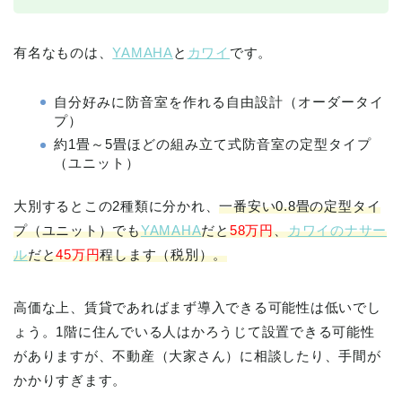
有名なものは、
YAMAHA
と
カワイ
です。
自分好みに防音室を作れる自由設計（オーダータイ
プ）
約1畳～5畳ほどの組み立て式防音室の定型タイプ
（ユニット）
大別するとこの2種類に分かれ、
一番安い0.8畳の定型タイ
プ（ユニット）でも
YAMAHA
だと
58万円
、
カワイのナサー
ル
だと
45万円
程します（税別）。
高価な上、賃貸であればまず導入できる可能性は低いでし
ょう。1階に住んでいる人はかろうじて設置できる可能性
がありますが、不動産（大家さん）に相談したり、手間が
かかりすぎます。