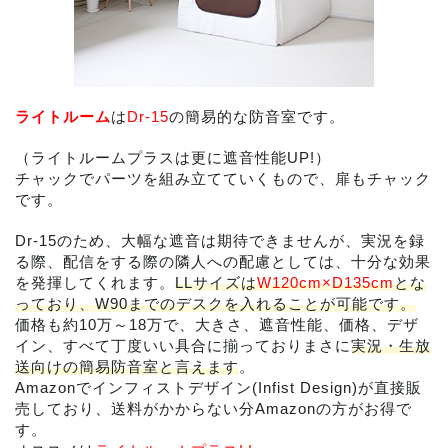
ライトルーム
は
Dr-15
の簡易的な防音室です。
（ライトルームプラスは更に遮音性能UP!）
チャックでパーツを組み立てていくもので、扉もチャック
です。
Dr-15のため、大幅な遮音は期待できませんが、実況を録
る際、配信をする際の隣人への配慮としては、十分な効果
を発揮してくれます。
LLサイズは
W120cm×D135cm
とな
っており、W90までのデスクを入れることが可能です。
価格も約10万～18万で、大きさ、遮音性能、価格、デザ
イン、すべて丁度いい具合に揃っておりまさに
実況・生放
送向けの簡易防音室と言えます
。
Amazonでインフィストデザイン(Infist Design)が直接販
売しており、送料がかからない分Amazonの方がお得で
す。