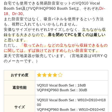
自宅でも使用できる簡易防音室セットのVQ910 Vocal
Booth Set及びVQP/HQP960 Booth Setは、それぞれ
Dr-
18
、
Dr-30
。
また防音室ではなく、吸音パネルを使用するという方法
も、視野に入れてもいいかもしれません。
安価なサイズがそれぞれ1サイズしかなく、
立ちながら収
録をする大きさなので、
扉を閉めてPCを置くのは厳しい
と思います。
ただし、
「歌ってみた」などの立ちながら収録できるもの
に関しては、ずば抜けておすすめしたい防音室
です。
楽天で宮地楽器が販売しています。（宮地楽器はVERY-Q
のメーカーです。）
おすすめ度
VQ910 Vocal Booth Set：18dB
遮音性能
VQP/HQP960 Booth Set：30dB
VQ910 Vocal Booth Set：W910×D910×H18
00
サイズ
VQP/HQP960 Booth Set：W910×D910×H2