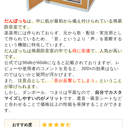
だんぼっち
は、中に机が最初から備え付けられている簡易
防音室です。
楽器用には作られておらず、元から歌・配信・実況用とし
て作られているため、「音」というより「声」を遮断する
という機能に特化しています。
だんぼっちは簡易防音室の中でも
得に安価
で、人気が高い
です。
公式では90dbが60dbになると記載されておりますが、レ
ビューや使用者のコメントを見ると、30Drの効果はない
のではないかと疑問が浮かびます。
また、
注意点として、
「音が反響してしまう」
ということ
が挙げられます
。
しかし、ダンボール、つまりは平面なので、
自分でカスタ
マイズしやすいのがメリット
です。遮音・吸音シートなど
と合わせることで価格以上の性能を発揮することができま
す。
おすすめ度