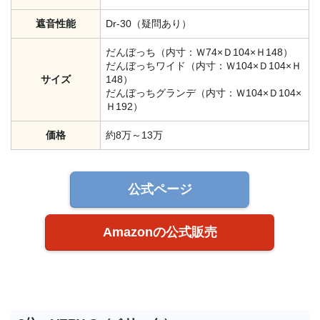
遮音性能
Dr-30（疑問あり）
だんぼっち（内寸：Ｗ74×Ｄ104×Ｈ148）
だんぼっちワイド（内寸：Ｗ104×Ｄ104×Ｈ
サイズ
148）
だんぼっちグランデ（内寸：Ｗ104×Ｄ104×
Ｈ192）
価格
約8万～13万
公式ページ
Amazonの公式販売