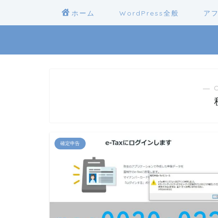
ホーム
WordPress全般
ア
― 
確定申告