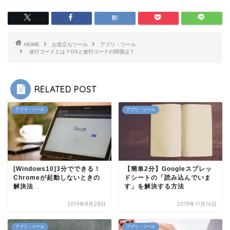
HOME
お役立ちツール
アプリ・ツール
改行コードとは？OSと改行コードの関係は？
RELATED POST
アプリ・ツール
アプリ・ツール
[Windows10]3分でできる！
【簡単2分】Googleスプレッ
Chromeが起動しないときの
ドシートの「読み込んでいま
解決法
す」を解決する方法
2019年8月28日
2019年11月16日
アプリ・ツール
アプリ・ツール