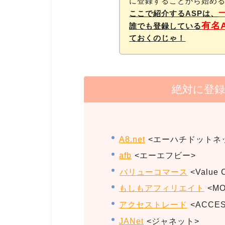
に登録することから始め
ここで紹介するASPは、
有名
誰でも登録している
ておくのじゃ！
絶対に登録
A8.net
<エーハチドットネ
afb
<エーエフビー>
バリューコマース
<Value 
もしもアフィリエイト
<MO
アクセストレード
<ACCES
JANet
<ジャネット>