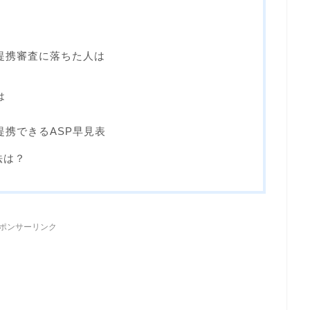
）の提携審査に落ちた人は
は
と提携できるASP早見表
法は？
ポンサーリンク