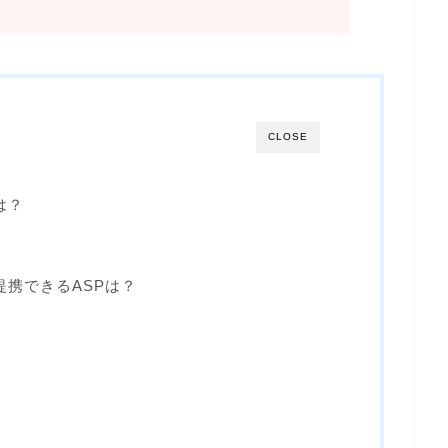
CLOSE
は？
と提携できるASPは？