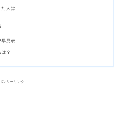
落ちた人は
は
SP早見表
法は？
ポンサーリンク