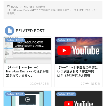
HOME
YouTube・動画制作
[Chrome,Firefox編]ニコニコ動画の広告と動画上のニュースを消す（ブロックと
非表示）
RELATED POST
YouTube・動画制作
YouTube・動画制作
【Aviutl】auo [error]:
【YouTube】収益化の申請は
NeroAacEnc.exe の場所が指
いつ承認される？審査時間
定されていません。
は？（2019年10月情報）
2020年3月22日
2019年10月30日
YouTube・動画制作
YouTube・動画制作