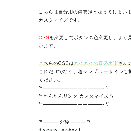
こちらは自分用の備忘録となってしまい
カスタマイズです。
CSS
を変更してボタンの色変更し、より
います。
こちらのCSSは
ネイネイの喜怒哀楽
さん
これだけでなく、超シンプル デザインも
ください。
/* ————————————- */
/* かんたんリンク カスタマイズ */
/* ————————————- */
/* ——— 外枠 ——— */
div.easyLink-box {