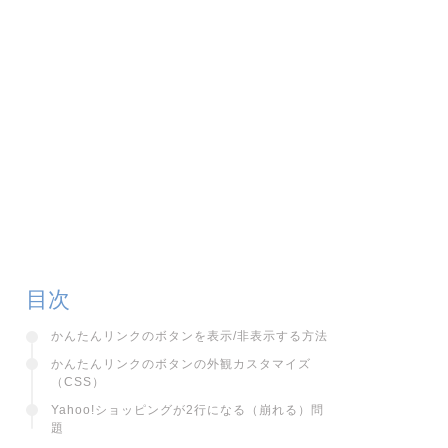
目次
かんたんリンクのボタンを表示/非表示する方法
かんたんリンクのボタンの外観カスタマイズ
（CSS）
Yahoo!ショッピングが2行になる（崩れる）問
題