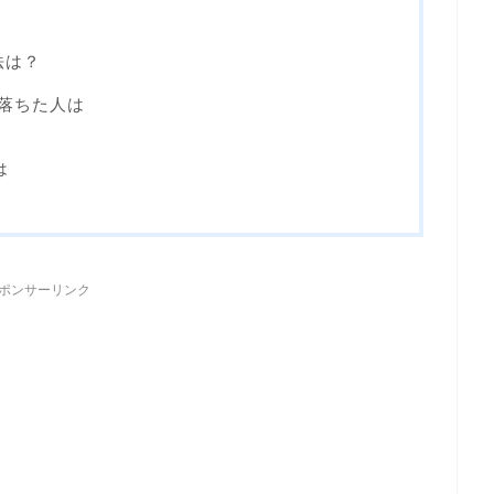
法は？
に落ちた人は
は
ポンサーリンク