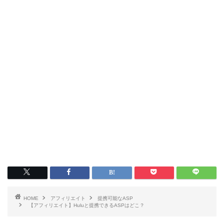
HOME
アフィリエイト
提携可能なASP
【アフィリエイト】Huluと提携できるASPはどこ？