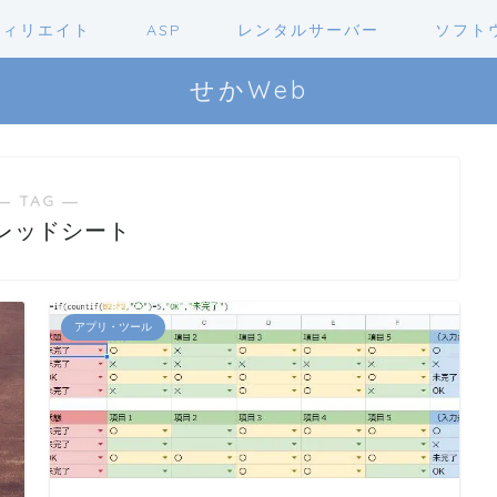
フィリエイト
ASP
レンタルサーバー
ソフト
せかWeb
― TAG ―
レッドシート
アプリ・ツール