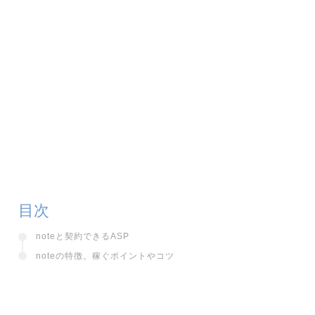
目次
noteと契約できるASP
noteの特徴。稼ぐポイントやコツ