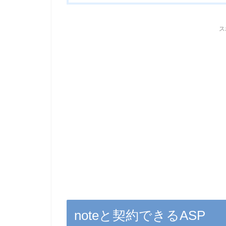
ス
noteと契約できるASP