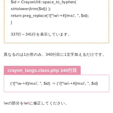
$id = CrayonUtil::space_to_hyphen(
strtolower(trim($id)) );
return preg_replace(‘/[^\w\-+#]/msi’, ”, $id);
}
337行～341行を表示しています。
異なるのは1か所のみ、340行目に1文字加えるだけです。
crayon_langs.class.php 340行目
(‘/[^\w-+#]/msi’, ”, $id) ⇒ (‘/[^\w
\
-+#]/msi’, ”, $id)
\wの部分を\w
\
に修正してください。