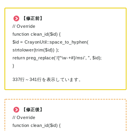
【修正前】
// Override
function clean_id($id) {
$id = CrayonUtil::space_to_hyphen(
strtolower(trim($id)) );
return preg_replace(‘/[^\w-+#]/msi’, ”, $id);
}
337行～341行を表示しています。
【修正後】
// Override
function clean_id($id) {