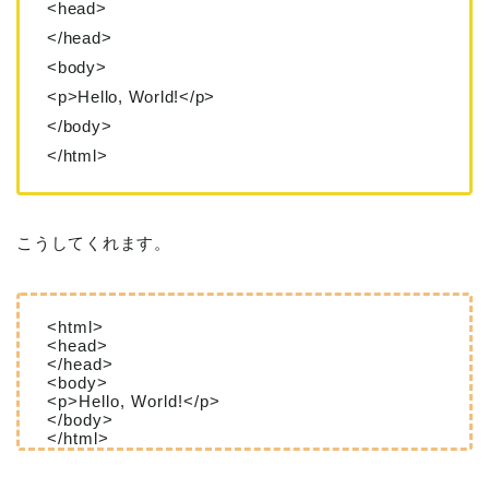
<head>
</head>
<body>
<p>Hello, World!</p>
</body>
</html>
こうしてくれます。
<html>
<head>
</head>
<body>
<p>Hello, World!</p>
</body>
</html>