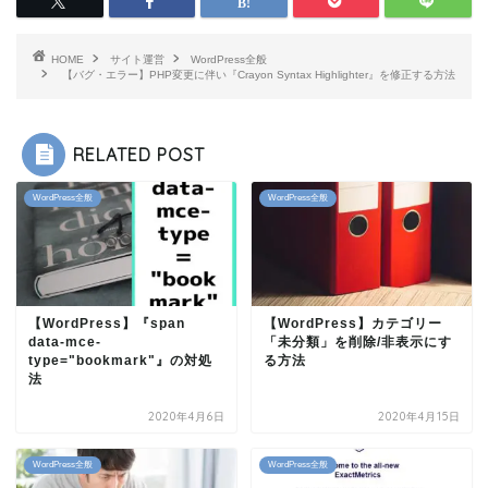
HOME
サイト運営
WordPress全般
【バグ・エラー】PHP変更に伴い『Crayon Syntax Highlighter』を修正する方法
RELATED POST
WordPress全般
WordPress全般
【WordPress】『span
【WordPress】カテゴリー
data-mce-
「未分類」を削除/非表示にす
type="bookmark"』の対処
る方法
法
2020年4月6日
2020年4月15日
WordPress全般
WordPress全般